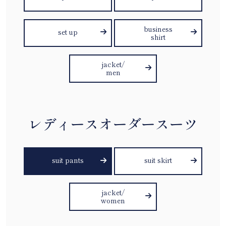
business
set up
shirt
jacket/
men
レディースオーダースーツ
suit pants
suit skirt
jacket/
women